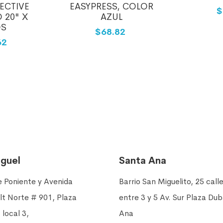
LECTIVE
EASYPRESS, COLOR
$
 20" X
AZUL
DS
$68.82
62
iguel
Santa Ana
e Poniente y Avenida
Barrio San Miguelito, 25 call
lt Norte # 901, Plaza
entre 3 y 5 Av. Sur Plaza Du
 local 3,
Ana