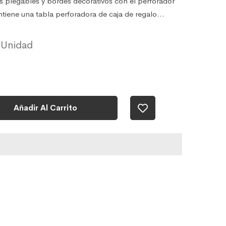
s plegables y bordes decorativos con el perforador
ntiene una tabla perforadora de caja de regalo...
Añadir Al Carrito