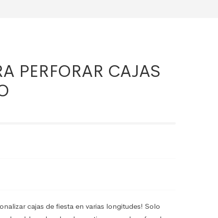
RA PERFORAR CAJAS
O
nalizar cajas de fiesta en varias longitudes! Solo