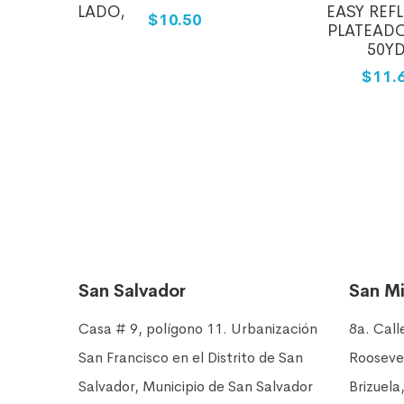
ADO,ONDULADO,
EASY REF
$10.50
)
PLATEADO
50Y
39
$11.
San Salvador
San M
Casa # 9, polígono 11. Urbanización
8a. Call
San Francisco en el Distrito de San
Rooseve
Salvador, Municipio de San Salvador
Brizuela,