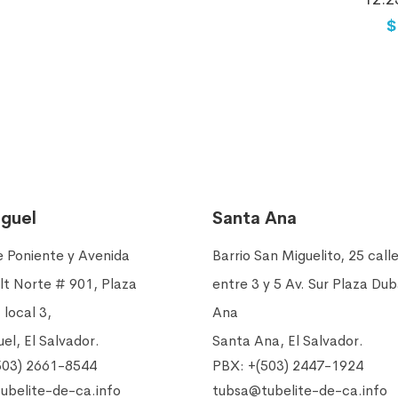
$
iguel
Santa Ana
e Poniente y Avenida
Barrio San Miguelito, 25 call
lt Norte # 901, Plaza
entre 3 y 5 Av. Sur Plaza Du
 local 3,
Ana
el, El Salvador.
Santa Ana, El Salvador.
503) 2661-8544
PBX: +(503) 2447-1924
ubelite-de-ca.info
tubsa@tubelite-de-ca.info