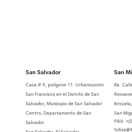
San Salvador
San M
Casa # 9, polígono 11. Urbanización
8a. Call
San Francisco en el Distrito de San
Rooseve
Salvador, Municipio de San Salvador
Brizuela,
Centro, Departamento de San
San Migu
PBX: +(
Salvador
tubsa@t
San Salvador, El Salvador.