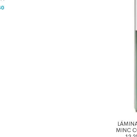
30
LÁMINA
MINC C
12.2