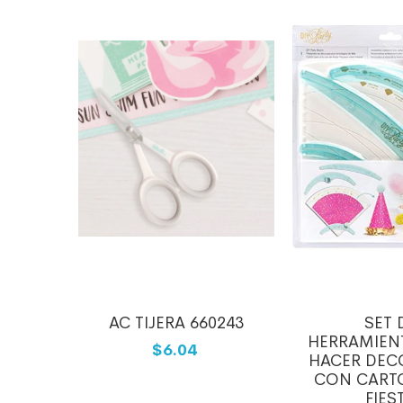
SHEETS
AC TIJERA 660243
SET 
AN
HERRAMIEN
$6.04
HACER DEC
CON CART
FIES